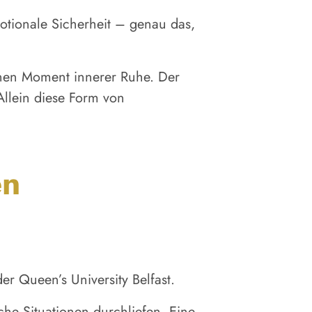
otionale Sicherheit – genau das,
enen Moment innerer Ruhe. Der
Allein diese Form von
en
r Queen’s University Belfast.
he Situationen durchliefen. Eine