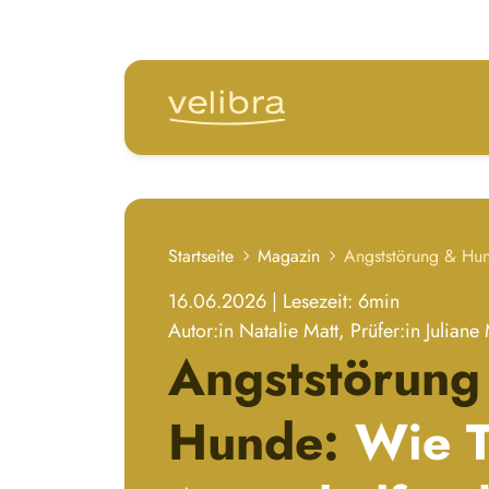
zum Hauptinhalt springen
Startseite
Magazin
16.06.2026
|
Lesezeit: 6
min
Autor:in
Natalie Matt
, Prüfer:in
Juliane
Angststörung
Hunde:
Wie T