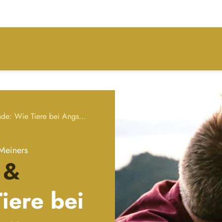
Angststörung & Hunde: Wie Tiere bei Angst helfen können
 Meiners
 &
iere bei