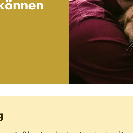
 können
g