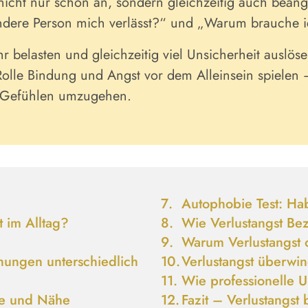
cht nur schön an, sondern gleichzeitig auch beängs
dere Person mich verlässt?“ und „Warum brauche ic
 belasten und gleichzeitig viel Unsicherheit auslösen
Rolle Bindung und Angst vor dem Alleinsein spielen –
en Gefühlen umzugehen.
Autophobie Test:
Hab
st
im Alltag?
Wie
Verlustangst
Bez
Warum
Verlustangst
ungen unterschiedlich
Verlustangst überw
Wie
professionelle U
be und Nähe
Fazit – Verlustangst 