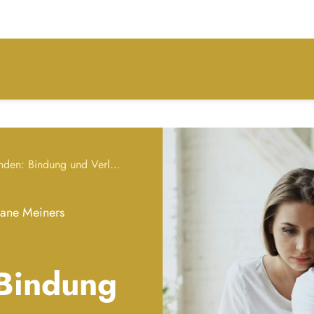
Verlustangst überwinden: Bindung und Verlassensangst verstehen
liane Meiners
Bindung