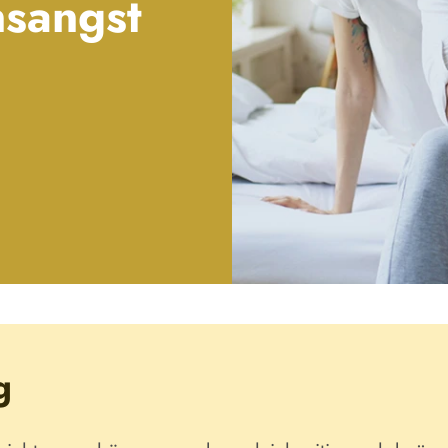
nsangst
g