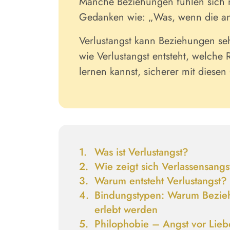
Manche Beziehungen fühlen sich ni
Gedanken wie: „Was, wenn die an
Verlustangst kann Beziehungen sehr
wie Verlustangst entsteht, welche 
lernen kannst, sicherer mit dies
Was ist
Verlustangst
?
Wie zeigt sich
Verlassensang
Warum entsteht
Verlustangst
?
Bindungstypen:
Warum Bezieh
erlebt werden
Philophobie
– Angst vor Lie